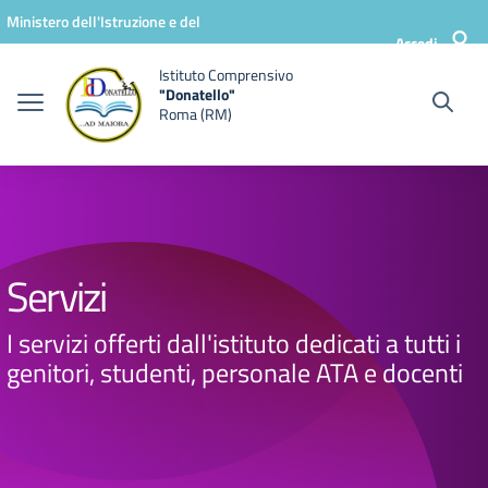
Vai ai contenuti
Vai al menu di navigazione
Vai al footer
Ministero dell'Istruzione e del
Accedi
Merito
Istituto Comprensivo
"Donatello"
Roma (RM)
Servizi
I servizi offerti dall'istituto dedicati a tutti i
genitori, studenti, personale ATA e docenti