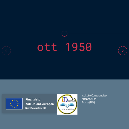
ott 1950
Istituto Comprensivo
"Donatello"
Roma (RM)