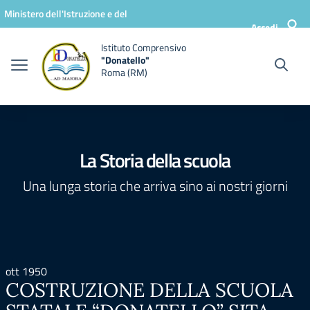
Vai ai contenuti
Vai al menu di navigazione
Vai al footer
Ministero dell'Istruzione e del
Accedi
Merito
Istituto Comprensivo
"Donatello"
Roma (RM)
La Storia della scuola
Una lunga storia che arriva sino ai nostri giorni
ott 1950
COSTRUZIONE DELLA SCUOLA