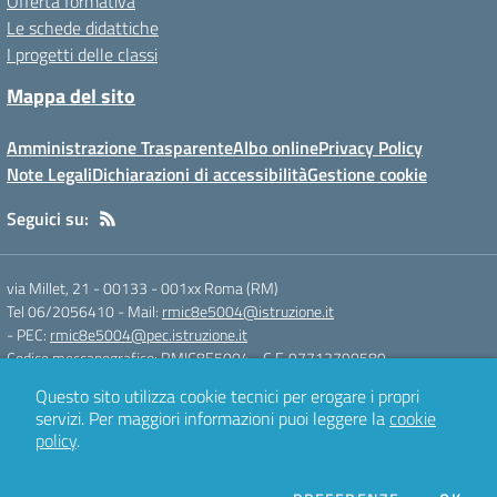
Offerta formativa
Le schede didattiche
I progetti delle classi
Mappa del sito
Amministrazione Trasparente
Albo online
Privacy Policy
Note Legali
Dichiarazioni di accessibilità
Gestione cookie
Seguici su:
via Millet, 21 - 00133
-
001xx Roma (RM)
Tel 06/2056410
- Mail:
rmic8e5004@istruzione.it
- PEC:
rmic8e5004@pec.istruzione.it
Codice meccanografico: RMIC8E5004
- C.F. 97712790589
Questo sito utilizza cookie tecnici per erogare i propri
servizi.
Per maggiori informazioni puoi leggere la
cookie
Concept & Design by
Designers Italia
policy
.
Sito web realizzato con CMS
SCUOLASTICO