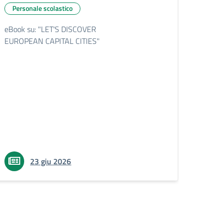
Per
Personale scolastico
l'USP 
eBook su: "LET'S DISCOVER
pubbli
EUROPEAN CAPITAL CITIES"
l' a.s
23 giu 2026