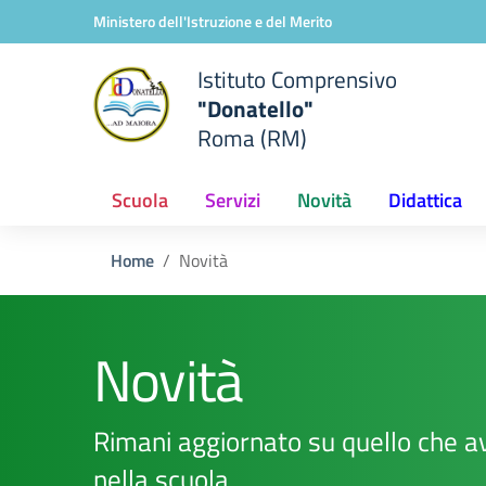
Vai ai contenuti
Vai al menu di navigazione
Vai al footer
Ministero dell'Istruzione e del Merito
Istituto Comprensivo
"Donatello"
Roma (RM)
Scuola
Servizi
Novità
Didattica
Home
Novità
Novità
Rimani aggiornato su quello che a
nella scuola