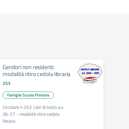
Genitori non residenti:
Cedol
modalità ritiro cedola libraria
202
253
252
Famiglie Scuola Primaria
Fam
Circolare n.253: Libri di testo a.s.
Circo
26-27 - modalità ritiro cedola
digita
libraria
libra