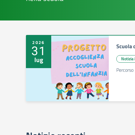
2026
Scuola d
31
lug
Notizia
Percorso 