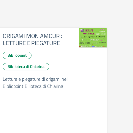
ORIGAMI MON AMOUR :
Bibli
LETTURE E PIEGATURE
Chiar
Bibliopoint
Bibl
Biblioteca di Chiarina
Bibl
Fam
Letture e piegature di origami nel
Bibliopoint Bilioteca di Chiarina
Per
Legge
gli or
Biblio