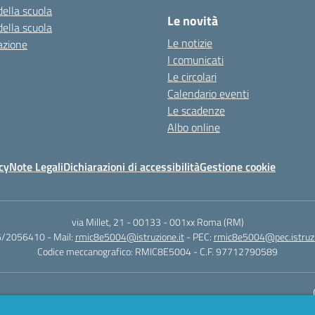
della scuola
Le novità
della scuola
Le notizie
azione
I comunicati
Le circolari
Calendario eventi
Le scadenze
Albo online
cy
Note Legali
Dichiarazioni di accessibilità
Gestione cookie
via Millet, 21 - 00133
-
001xx Roma (RM)
06/2056410
- Mail:
rmic8e5004@istruzione.it
- PEC:
rmic8e5004@pec.istruzi
Codice meccanografico: RMIC8E5004
- C.F. 97712790589
Sito w