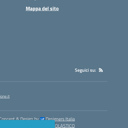
Mappa del sito
Seguici su:
one.it
Concept & Design by
Designers Italia
eb realizzato con CMS
SCUOLASTICO