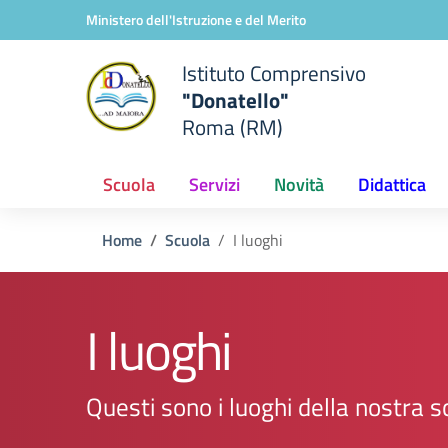
Vai ai contenuti
Vai al menu di navigazione
Vai al footer
Ministero dell'Istruzione e del Merito
Istituto Comprensivo
"Donatello"
Roma (RM)
Scuola
Servizi
Novità
Didattica
Home
Scuola
I luoghi
I luoghi
Questi sono i luoghi della nostra s