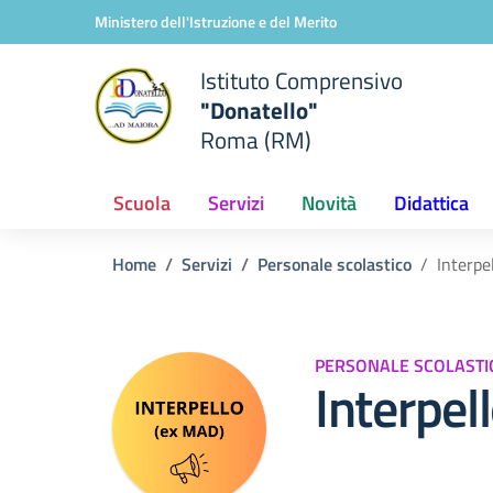
Vai ai contenuti
Vai al menu di navigazione
Vai al footer
Ministero dell'Istruzione e del Merito
Istituto Comprensivo
"Donatello"
Roma (RM)
Scuola
Servizi
Novità
Didattica
Home
Servizi
Personale scolastico
Interpel
PERSONALE SCOLASTI
Interpel