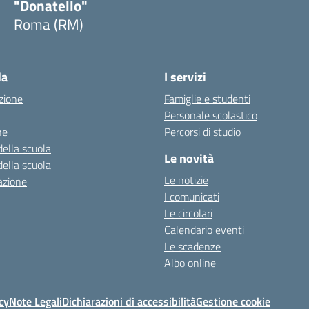
"Donatello"
Roma (RM)
la
I servizi
zione
Famiglie e studenti
Personale scolastico
ne
Percorsi di studio
della scuola
Le novità
della scuola
Le notizie
azione
I comunicati
Le circolari
Calendario eventi
Le scadenze
Albo online
cy
Note Legali
Dichiarazioni di accessibilità
Gestione cookie