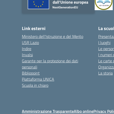
Link esterni
La scuo
Ministero dell'Istruzione e del Merito
Presenta
USR Lazio
I luoghi
Indire
Le perso
Invalsi
I numeri 
Garante per la protezione dei dati
Le carte 
personali
Organizz
Bibliopoint
La storia
Piattaforma UNICA
Scuola in chiaro
Amministrazione Trasparente
Albo online
Privacy Poli