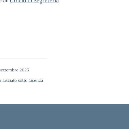
 all'
Ufficio di Segreteria
settembre 2025
rilasciato sotto
Licenza