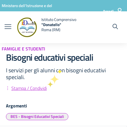
Vai ai contenuti
Vai al menu di navigazione
Vai al footer
Ministero dell'Istruzione e del
Accedi
Merito
Istituto Comprensivo
"Donatello"
Roma (RM)
FAMIGLIE E STUDENTI
Bisogni educativi speciali
I servizi per gli alunni con bisogni educativi
speciali.
Stampa / Condividi
Argomenti
BES - Bisogni Educativi Speciali