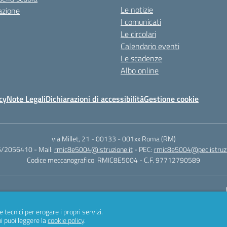
Le notizie
azione
I comunicati
Le circolari
Calendario eventi
Le scadenze
Albo online
cy
Note Legali
Dichiarazioni di accessibilità
Gestione cookie
via Millet, 21 - 00133
-
001xx Roma (RM)
06/2056410
- Mail:
rmic8e5004@istruzione.it
- PEC:
rmic8e5004@pec.istruzi
Codice meccanografico: RMIC8E5004
- C.F. 97712790589
Sito w
e tecnici per erogare i propri servizi.
i puoi leggere la
cookie policy
.