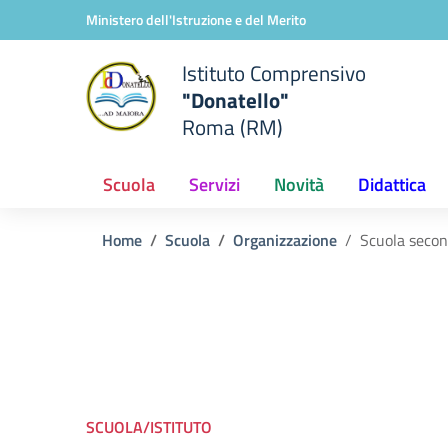
Vai ai contenuti
Vai al menu di navigazione
Vai al footer
Ministero dell'Istruzione e del Merito
Istituto Comprensivo
"Donatello"
Roma (RM)
Scuola
Servizi
Novità
Didattica
Home
Scuola
Organizzazione
Scuola secon
SCUOLA/ISTITUTO