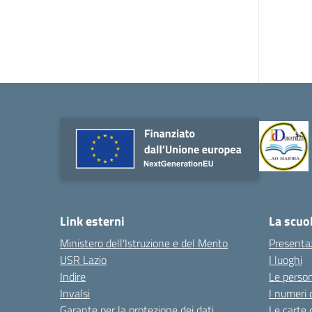
Link esterni
La scuo
Ministero dell'Istruzione e del Merito
Presenta
USR Lazio
I luoghi
Indire
Le perso
Invalsi
I numeri 
Garante per la protezione dei dati
Le carte 