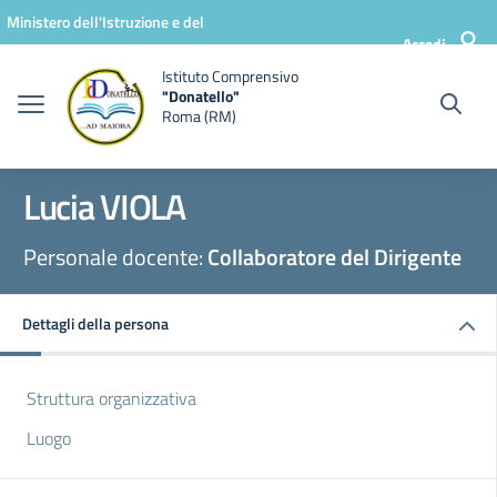
Vai ai contenuti
Vai al menu di navigazione
Vai al footer
Ministero dell'Istruzione e del
Accedi
Merito
Istituto Comprensivo
"Donatello"
Roma (RM)
Lucia VIOLA
Personale docente:
Collaboratore del Dirigente
Dettagli della persona
Struttura organizzativa
Luogo