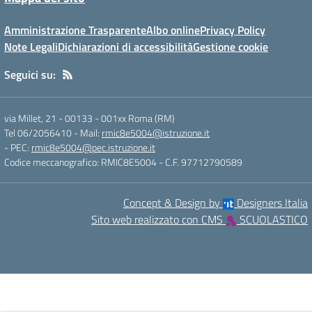
Amministrazione Trasparente
Albo online
Privacy Policy
Note Legali
Dichiarazioni di accessibilità
Gestione cookie
Seguici su:
via Millet, 21 - 00133
-
001xx Roma (RM)
Tel 06/2056410
- Mail:
rmic8e5004@istruzione.it
- PEC:
rmic8e5004@pec.istruzione.it
Codice meccanografico: RMIC8E5004
- C.F. 97712790589
Concept & Design by
Designers Italia
Sito web realizzato con CMS
SCUOLASTICO