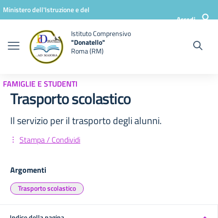
Vai ai contenuti
Vai al menu di navigazione
Vai al footer
Ministero dell'Istruzione e del
Accedi
Merito
Istituto Comprensivo
"Donatello"
Roma (RM)
FAMIGLIE E STUDENTI
Trasporto scolastico
Il servizio per il trasporto degli alunni.
Stampa / Condividi
Argomenti
Trasporto scolastico
Indice della pagina