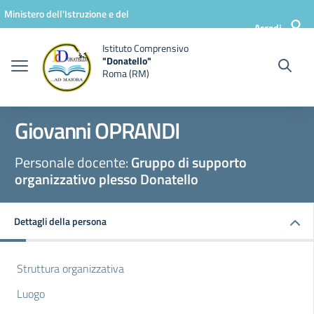
Vai ai contenuti
Vai al menu di navigazione
Vai al footer
Ministero dell'Istruzione e del
Accedi
Merito
Istituto Comprensivo
"Donatello"
Roma (RM)
Giovanni OPRANDI
Personale docente:
Gruppo di supporto
organizzativo plesso Donatello
Dettagli della persona
Struttura organizzativa
Luogo