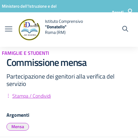
Vai ai contenuti
Vai al menu di navigazione
Vai al footer
Ministero dell'Istruzione e del
Accedi
Merito
Istituto Comprensivo
"Donatello"
Roma (RM)
FAMIGLIE E STUDENTI
Commissione mensa
Partecipazione dei genitori alla verifica del
servizio
Stampa / Condividi
Argomenti
Mensa