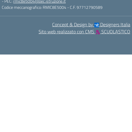
- PEC:
rmic8e5004@pec.istruzione.it
Codice meccanografico: RMIC8E5004
- C.F. 97712790589
Concept & Design by
Designers Italia
Sito web realizzato con CMS
SCUOLASTICO