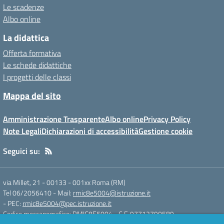
Le scadenze
Albo online
La didattica
Offerta formativa
Le schede didattiche
I progetti delle classi
Mappa del sito
Amministrazione Trasparente
Albo online
Privacy Policy
Note Legali
Dichiarazioni di accessibilità
Gestione cookie
Seguici su:
via Millet, 21 - 00133
-
001xx Roma (RM)
Tel 06/2056410
- Mail:
rmic8e5004@istruzione.it
- PEC:
rmic8e5004@pec.istruzione.it
Codice meccanografico: RMIC8E5004
- C.F. 97712790589