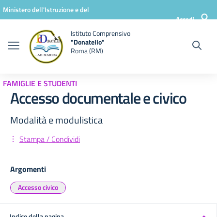
Vai ai contenuti
Vai al menu di navigazione
Vai al footer
Ministero dell'Istruzione e del
Accedi
Merito
Istituto Comprensivo
"Donatello"
Roma (RM)
FAMIGLIE E STUDENTI
Accesso documentale e civico
Modalità e modulistica
Stampa / Condividi
Argomenti
Accesso civico
Indice della pagina