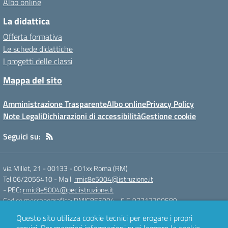
Albo online
La didattica
Offerta formativa
Le schede didattiche
I progetti delle classi
Mappa del sito
Amministrazione Trasparente
Albo online
Privacy Policy
Note Legali
Dichiarazioni di accessibilità
Gestione cookie
Seguici su:
via Millet, 21 - 00133
-
001xx Roma (RM)
Tel 06/2056410
- Mail:
rmic8e5004@istruzione.it
- PEC:
rmic8e5004@pec.istruzione.it
Codice meccanografico: RMIC8E5004
- C.F. 97712790589
Questo sito utilizza cookie tecnici per erogare i propri