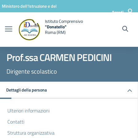
Vai ai contenuti
Vai al menu di navigazione
Vai al footer
Ministero dell'Istruzione e del
Accedi
Merito
Istituto Comprensivo
"Donatello"
Roma (RM)
Prof.ssa CARMEN PEDICINI
Dirigente scolastico
Dettagli della persona
Ulteriori informazioni
Contatti
Struttura organizzativa