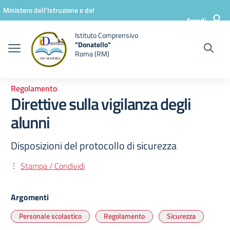
Vai ai contenuti
Vai al menu di navigazione
Vai al footer
Ministero dell'Istruzione e del
Accedi
Merito
Istituto Comprensivo
"Donatello"
Roma (RM)
Regolamento
Direttive sulla vigilanza degli
alunni
Disposizioni del protocollo di sicurezza
Stampa / Condividi
Argomenti
Personale scolastico
Regolamento
Sicurezza