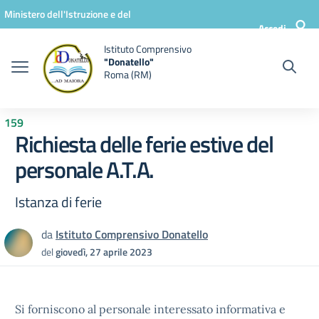
Vai ai contenuti
Vai al menu di navigazione
Vai al footer
Ministero dell'Istruzione e del
Accedi
Merito
Istituto Comprensivo
"Donatello"
Roma (RM)
159
Richiesta delle ferie estive del
personale A.T.A.
Istanza di ferie
da
Istituto Comprensivo Donatello
del
giovedì, 27 aprile 2023
Si forniscono al personale interessato informativa e