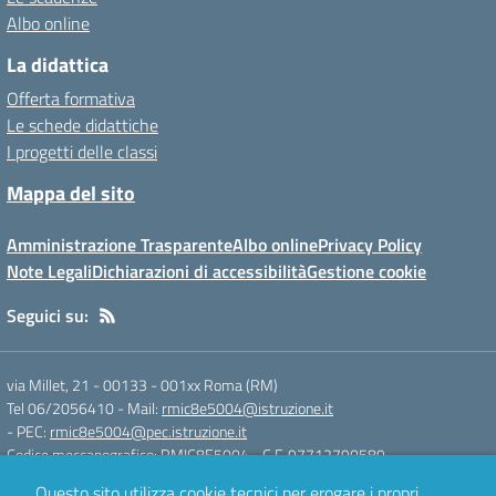
Albo online
La didattica
Offerta formativa
Le schede didattiche
I progetti delle classi
Mappa del sito
Amministrazione Trasparente
Albo online
Privacy Policy
Note Legali
Dichiarazioni di accessibilità
Gestione cookie
Seguici su:
via Millet, 21 - 00133
-
001xx Roma (RM)
Tel 06/2056410
- Mail:
rmic8e5004@istruzione.it
- PEC:
rmic8e5004@pec.istruzione.it
Codice meccanografico: RMIC8E5004
- C.F. 97712790589
Questo sito utilizza cookie tecnici per erogare i propri