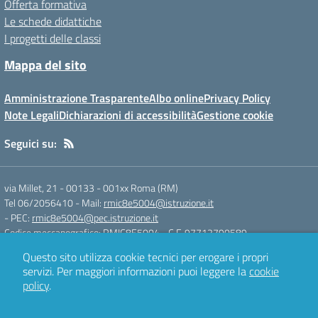
Offerta formativa
Le schede didattiche
I progetti delle classi
Mappa del sito
Amministrazione Trasparente
Albo online
Privacy Policy
Note Legali
Dichiarazioni di accessibilità
Gestione cookie
Seguici su:
via Millet, 21 - 00133
-
001xx Roma (RM)
Tel 06/2056410
- Mail:
rmic8e5004@istruzione.it
- PEC:
rmic8e5004@pec.istruzione.it
Codice meccanografico: RMIC8E5004
- C.F. 97712790589
Questo sito utilizza cookie tecnici per erogare i propri
servizi.
Per maggiori informazioni puoi leggere la
cookie
Concept & Design by
Designers Italia
policy
.
Sito web realizzato con CMS
SCUOLASTICO