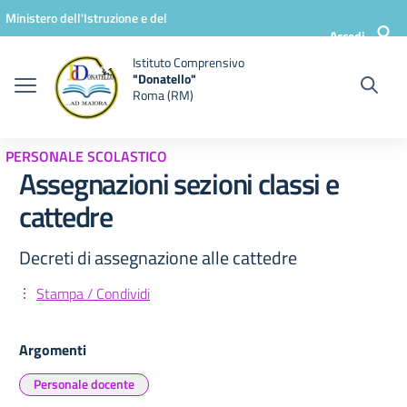
Vai ai contenuti
Vai al menu di navigazione
Vai al footer
Ministero dell'Istruzione e del
Accedi
Merito
Istituto Comprensivo
"Donatello"
Roma (RM)
PERSONALE SCOLASTICO
Assegnazioni sezioni classi e
cattedre
Decreti di assegnazione alle cattedre
Stampa / Condividi
Argomenti
Personale docente