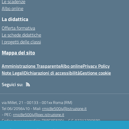
Le scadenze
Albo online
La didattica
Offerta formativa
Le schede didattiche
I progetti delle classi
Mappa del sito
Amministrazione Trasparente
Albo online
Privacy Policy
Note Legali
Dichiarazioni di accessibilità
Gestione cookie
Seguici su:
via Millet, 21 - 00133
-
001xx Roma (RM)
Tel 06/2056410
- Mail:
rmic8e5004@istruzione.it
- PEC:
rmic8e5004@pec.istruzione.it
Codice meccanografico: RMIC8E5004
- C.F. 97712790589