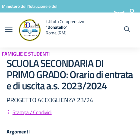
Vai ai contenuti
Vai al menu di navigazione
Vai al footer
Ministero dell'Istruzione e del
Accedi
Merito
Istituto Comprensivo
"Donatello"
Roma (RM)
FAMIGLIE E STUDENTI
SCUOLA SECONDARIA DI
PRIMO GRADO: Orario di entrata
e di uscita a.s. 2023/2024
PROGETTO ACCOGLIENZA 23/24
Stampa / Condividi
Argomenti