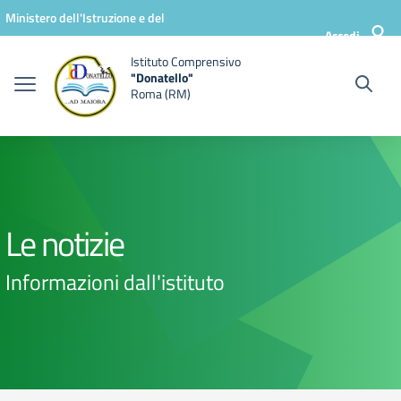
Vai ai contenuti
Vai al menu di navigazione
Vai al footer
Ministero dell'Istruzione e del
Accedi
Merito
Istituto Comprensivo
"Donatello"
Roma (RM)
Le notizie
Informazioni dall'istituto