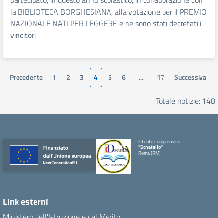
partecipato, in questo anno scolastico, in collaborazione con
la BIBLIOTECA BORGHESIANA, alla votazione per il PREMIO
NAZIONALE NATI PER LEGGERE e ne sono stati decretati i
vincitori
Precedente
1
2
3
4
5
6
...
17
Successiva
Totale notizie: 148
Istituto Comprensivo
"Donatello"
Roma (RM)
Link esterni
Ministero dell'Istruzione e del Merito