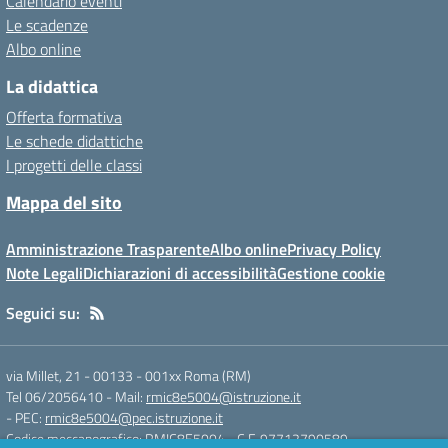
Calendario eventi
Le scadenze
Albo online
La didattica
Offerta formativa
Le schede didattiche
I progetti delle classi
Mappa del sito
Amministrazione Trasparente
Albo online
Privacy Policy
Note Legali
Dichiarazioni di accessibilità
Gestione cookie
Seguici su:
via Millet, 21 - 00133
-
001xx Roma (RM)
Tel 06/2056410
- Mail:
rmic8e5004@istruzione.it
- PEC:
rmic8e5004@pec.istruzione.it
Codice meccanografico: RMIC8E5004
- C.F. 97712790589