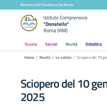
Vai ai contenuti
Vai al menu di navigazione
Vai al footer
Ministero dell'Istruzione e del Merito
Istituto Comprensivo
"Donatello"
Roma (RM)
Scuola
Servizi
Novità
Didattica
Home
Novità
Le notizie
Sciopero del 10 g
Sciopero del 10 ge
2025