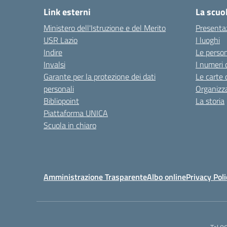
Link esterni
La scuo
Ministero dell'Istruzione e del Merito
Presenta
USR Lazio
I luoghi
Indire
Le perso
Invalsi
I numeri 
Garante per la protezione dei dati
Le carte 
personali
Organizz
Bibliopoint
La storia
Piattaforma UNICA
Scuola in chiaro
Amministrazione Trasparente
Albo online
Privacy Poli