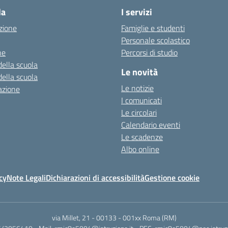
la
I servizi
zione
Famiglie e studenti
Personale scolastico
ne
Percorsi di studio
della scuola
Le novità
della scuola
Le notizie
azione
I comunicati
Le circolari
Calendario eventi
Le scadenze
Albo online
cy
Note Legali
Dichiarazioni di accessibilità
Gestione cookie
via Millet, 21 - 00133
-
001xx Roma (RM)