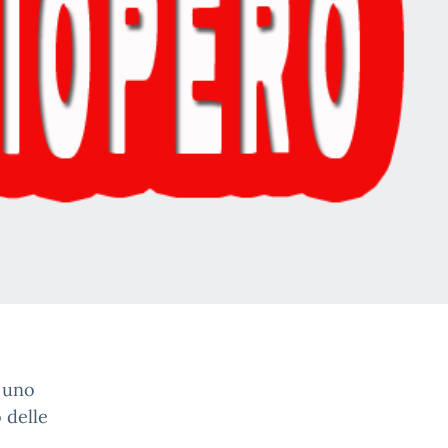
i uno
 delle