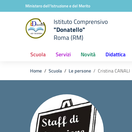
Vai ai contenuti
Vai al menu di navigazione
Vai al footer
Ministero dell'Istruzione e del Merito
Istituto Comprensivo
"Donatello"
Roma (RM)
Scuola
Servizi
Novità
Didattica
Home
Scuola
Le persone
Cristina CANALI