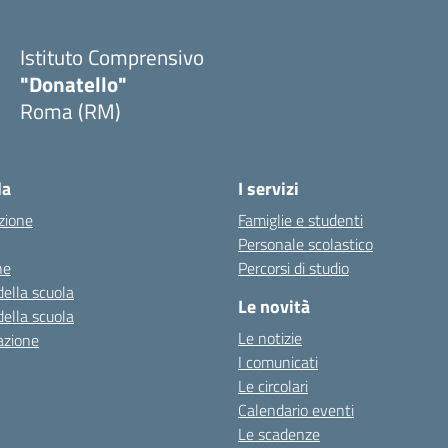
Istituto Comprensivo
"Donatello"
Roma (RM)
la
I servizi
zione
Famiglie e studenti
Personale scolastico
ne
Percorsi di studio
della scuola
Le novità
della scuola
Le notizie
azione
I comunicati
Le circolari
Calendario eventi
Le scadenze