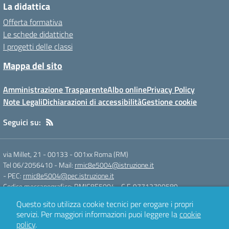
La didattica
Offerta formativa
Le schede didattiche
I progetti delle classi
Mappa del sito
Amministrazione Trasparente
Albo online
Privacy Policy
Note Legali
Dichiarazioni di accessibilità
Gestione cookie
Seguici su:
via Millet, 21 - 00133
-
001xx Roma (RM)
Tel 06/2056410
- Mail:
rmic8e5004@istruzione.it
- PEC:
rmic8e5004@pec.istruzione.it
Codice meccanografico: RMIC8E5004
- C.F. 97712790589
Questo sito utilizza cookie tecnici per erogare i propri
servizi.
Per maggiori informazioni puoi leggere la
cookie
Concept & Design by
Designers Italia
policy
.
Sito web realizzato con CMS
SCUOLASTICO