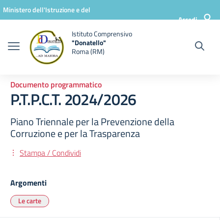
Vai ai contenuti
Vai al menu di navigazione
Vai al footer
Ministero dell'Istruzione e del
Accedi
Merito
Istituto Comprensivo
"Donatello"
Roma (RM)
Documento programmatico
P.T.P.C.T. 2024/2026
Piano Triennale per la Prevenzione della
Corruzione e per la Trasparenza
Stampa / Condividi
Argomenti
Le carte