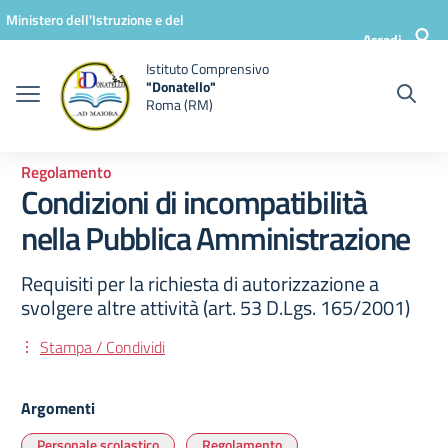
Vai ai contenuti
Vai al menu di navigazione
Vai al footer
Ministero dell'Istruzione e del
Accedi
Merito
Istituto Comprensivo
"Donatello"
Roma (RM)
Regolamento
Condizioni di incompatibilità
nella Pubblica Amministrazione
Requisiti per la richiesta di autorizzazione a
svolgere altre attività (art. 53 D.Lgs. 165/2001)
Stampa / Condividi
Argomenti
Personale scolastico
Regolamento