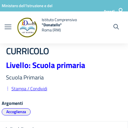
Vai ai contenuti
Vai al menu di navigazione
Vai al footer
Ministero dell'Istruzione e del
Accedi
Merito
Istituto Comprensivo
"Donatello"
Roma (RM)
CURRICOLO
Livello: Scuola primaria
Scuola Primaria
Stampa / Condividi
Argomenti
Accoglienza