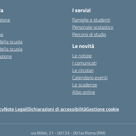
la
I servizi
zione
Famiglie e studenti
Personale scolastico
ne
Percorsi di studio
della scuola
Le novità
della scuola
Le notizie
azione
I comunicati
Le circolari
Calendario eventi
Le scadenze
Albo online
cy
Note Legali
Dichiarazioni di accessibilità
Gestione cookie
via Millet, 21 - 00133
-
001xx Roma (RM)