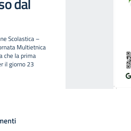
so dal
one Scolastica –
ornata Multietnica
ma che la prima
r il giorno 23
menti