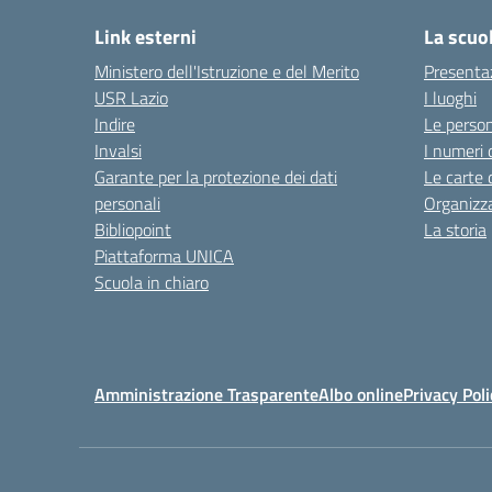
Link esterni
La scuo
Ministero dell'Istruzione e del Merito
Presenta
USR Lazio
I luoghi
Indire
Le perso
Invalsi
I numeri 
Garante per la protezione dei dati
Le carte 
personali
Organizz
Bibliopoint
La storia
Piattaforma UNICA
Scuola in chiaro
Amministrazione Trasparente
Albo online
Privacy Poli