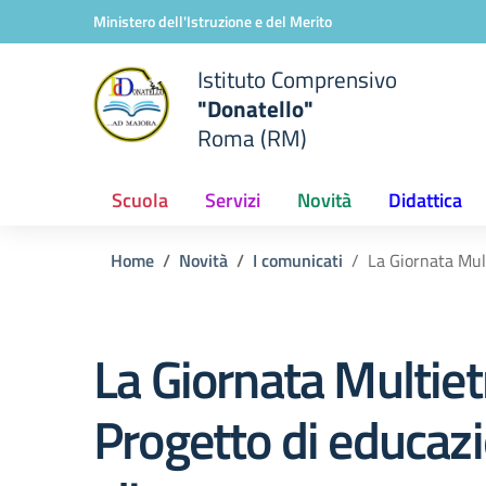
Vai ai contenuti
Vai al menu di navigazione
Vai al footer
Ministero dell'Istruzione e del Merito
Istituto Comprensivo
"Donatello"
Roma (RM)
Scuola
Servizi
Novità
Didattica
Home
Novità
I comunicati
La Giornata Mul
La Giornata Multiet
Progetto di educaz