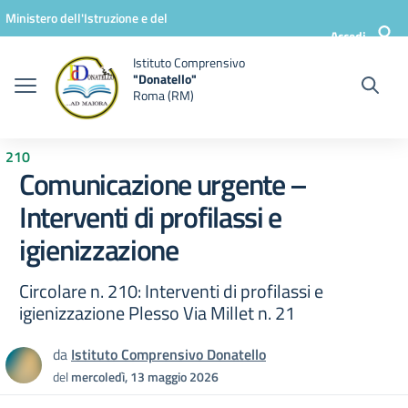
Vai ai contenuti
Vai al menu di navigazione
Vai al footer
Ministero dell'Istruzione e del
Accedi
Merito
Istituto Comprensivo
"Donatello"
Roma (RM)
210
Comunicazione urgente –
Interventi di profilassi e
igienizzazione
Circolare n. 210: Interventi di profilassi e
igienizzazione Plesso Via Millet n. 21
da
Istituto Comprensivo Donatello
del
mercoledì, 13 maggio 2026