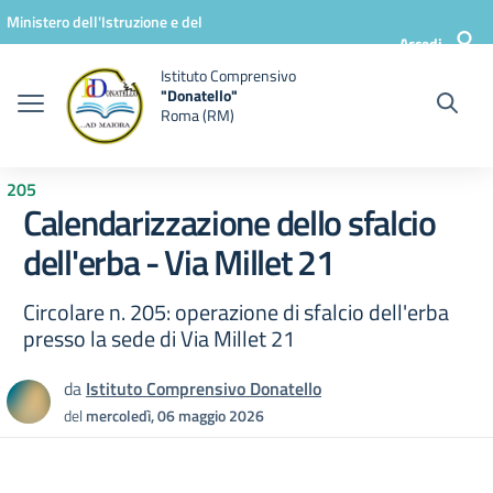
Vai ai contenuti
Vai al menu di navigazione
Vai al footer
Ministero dell'Istruzione e del
Accedi
Merito
Istituto Comprensivo
"Donatello"
Roma (RM)
205
Calendarizzazione dello sfalcio
dell'erba - Via Millet 21
Circolare n. 205: operazione di sfalcio dell'erba
presso la sede di Via Millet 21
da
Istituto Comprensivo Donatello
del
mercoledì, 06 maggio 2026