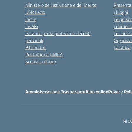
Ministero dell'Istruzione e del Merito
Presenta
USR Lazio
I luoghi
Indire
Le perso
Invalsi
I numeri 
Garante per la protezione dei dati
Le carte 
personali
Organizz
Bibliopoint
La storia
Piattaforma UNICA
Scuola in chiaro
Amministrazione Trasparente
Albo online
Privacy Poli
Tel 