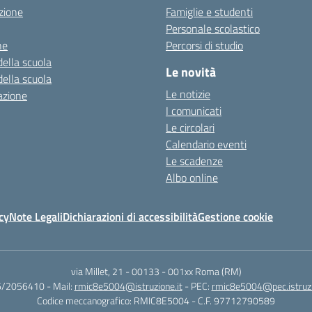
zione
Famiglie e studenti
Personale scolastico
ne
Percorsi di studio
della scuola
Le novità
della scuola
Le notizie
azione
I comunicati
Le circolari
Calendario eventi
Le scadenze
Albo online
cy
Note Legali
Dichiarazioni di accessibilità
Gestione cookie
via Millet, 21 - 00133
-
001xx Roma (RM)
06/2056410
- Mail:
rmic8e5004@istruzione.it
- PEC:
rmic8e5004@pec.istruzi
Codice meccanografico: RMIC8E5004
- C.F. 97712790589