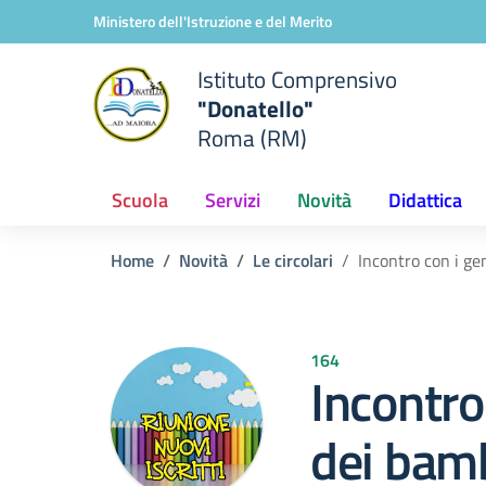
Vai ai contenuti
Vai al menu di navigazione
Vai al footer
Ministero dell'Istruzione e del Merito
Istituto Comprensivo
"Donatello"
Roma (RM)
Scuola
Servizi
Novità
Didattica
Home
Novità
Le circolari
Incontro con i gen
164
Incontro
dei bamb