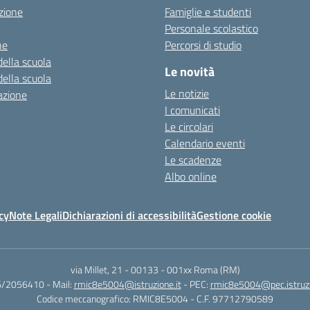
zione
Famiglie e studenti
Personale scolastico
ne
Percorsi di studio
della scuola
Le novità
della scuola
Le notizie
azione
I comunicati
Le circolari
Calendario eventi
Le scadenze
Albo online
cy
Note Legali
Dichiarazioni di accessibilità
Gestione cookie
via Millet, 21 - 00133
-
001xx Roma (RM)
06/2056410
- Mail:
rmic8e5004@istruzione.it
- PEC:
rmic8e5004@pec.istruzi
Codice meccanografico: RMIC8E5004
- C.F. 97712790589