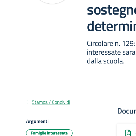
sostegn
determi
Circolare n. 129:
interessate sar
dalla scuola.
Stampa / Condividi
Docu
Argomenti
Famiglie interessate