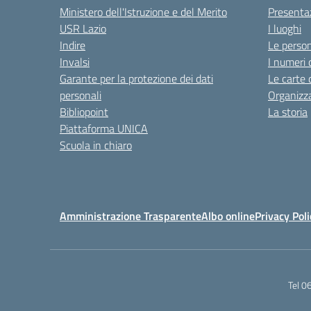
Ministero dell'Istruzione e del Merito
Presenta
USR Lazio
I luoghi
Indire
Le perso
Invalsi
I numeri 
Garante per la protezione dei dati
Le carte 
personali
Organizz
Bibliopoint
La storia
Piattaforma UNICA
Scuola in chiaro
Amministrazione Trasparente
Albo online
Privacy Poli
Tel 