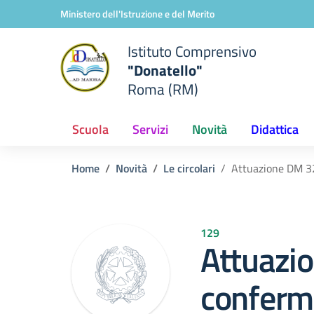
Vai ai contenuti
Vai al menu di navigazione
Vai al footer
Ministero dell'Istruzione e del Merito
Istituto Comprensivo
"Donatello"
Roma (RM)
Scuola
Servizi
Novità
Didattica
Home
Novità
Le circolari
Attuazione DM 32
129
Attuazi
conferma