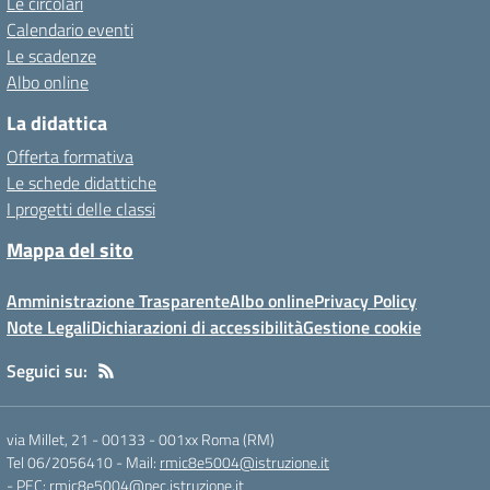
Le circolari
Calendario eventi
Le scadenze
Albo online
La didattica
Offerta formativa
Le schede didattiche
I progetti delle classi
Mappa del sito
Amministrazione Trasparente
Albo online
Privacy Policy
Note Legali
Dichiarazioni di accessibilità
Gestione cookie
Seguici su:
via Millet, 21 - 00133
-
001xx Roma (RM)
Tel 06/2056410
- Mail:
rmic8e5004@istruzione.it
- PEC:
rmic8e5004@pec.istruzione.it