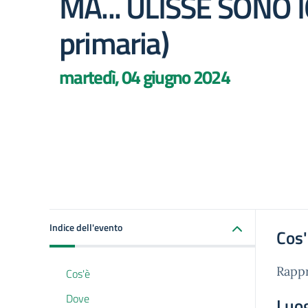
MA... ULISSE SONO IO
primaria)
martedì, 04 giugno 2024
Indice dell'evento
Cos
Rappr
Cos'è
Dove
Luo