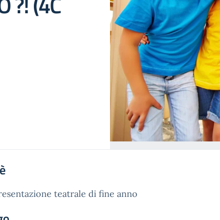
 ?! (4C
'è
esentazione teatrale di fine anno
go