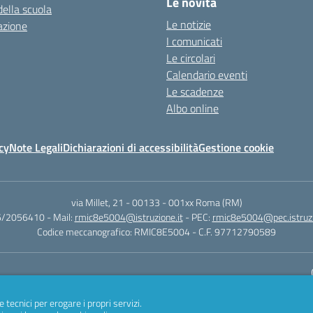
Le novità
della scuola
Le notizie
azione
I comunicati
Le circolari
Calendario eventi
Le scadenze
Albo online
cy
Note Legali
Dichiarazioni di accessibilità
Gestione cookie
via Millet, 21 - 00133
-
001xx Roma (RM)
06/2056410
- Mail:
rmic8e5004@istruzione.it
- PEC:
rmic8e5004@pec.istruzi
Codice meccanografico: RMIC8E5004
- C.F. 97712790589
Sito w
e tecnici per erogare i propri servizi.