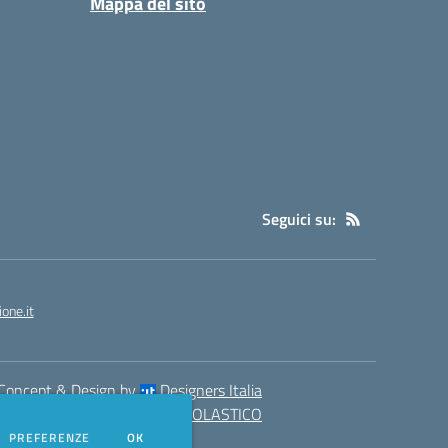
Mappa del sito
Seguici su:
one.it
Concept & Design by
Designers Italia
eb realizzato con CMS
SCUOLASTICO
DEI COOKIE
PREFERENZE
OK