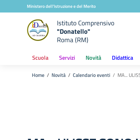
Vai ai contenuti
Vai al menu di navigazione
Vai al footer
Ministero dell'Istruzione e del Merito
Istituto Comprensivo
"Donatello"
Roma (RM)
Scuola
Servizi
Novità
Didattica
Home
Novità
Calendario eventi
MA... ULIS