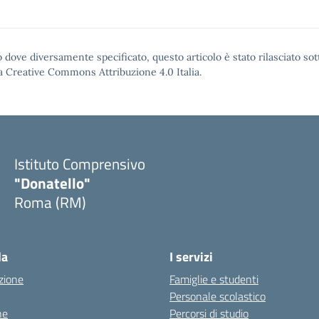
 dove diversamente specificato, questo articolo è stato rilasciato sot
a Creative Commons Attribuzione 4.0
Italia.
Istituto Comprensivo
"Donatello"
Roma (RM)
la
I servizi
zione
Famiglie e studenti
Personale scolastico
ne
Percorsi di studio