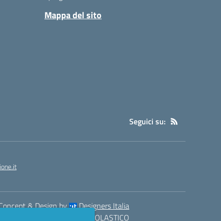
Mappa del sito
Seguici su:
one.it
Concept & Design by
Designers Italia
eb realizzato con CMS
SCUOLASTICO