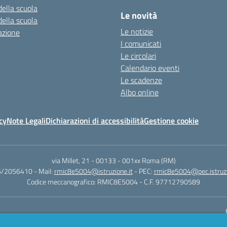
della scuola
Le novità
della scuola
Le notizie
azione
I comunicati
Le circolari
Calendario eventi
Le scadenze
Albo online
cy
Note Legali
Dichiarazioni di accessibilità
Gestione cookie
via Millet, 21 - 00133
-
001xx Roma (RM)
06/2056410
- Mail:
rmic8e5004@istruzione.it
- PEC:
rmic8e5004@pec.istruzi
Codice meccanografico: RMIC8E5004
- C.F. 97712790589
Sito w