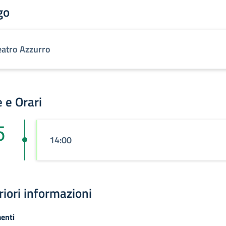
go
eatro Azzurro
 e Orari
5
14:00
riori informazioni
enti