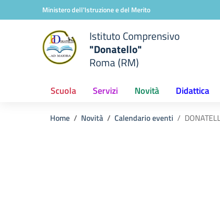
Vai ai contenuti
Vai al menu di navigazione
Vai al footer
Ministero dell'Istruzione e del Merito
Istituto Comprensivo
"Donatello"
Roma (RM)
Scuola
Servizi
Novità
Didattica
Home
Novità
Calendario eventi
DONATELL