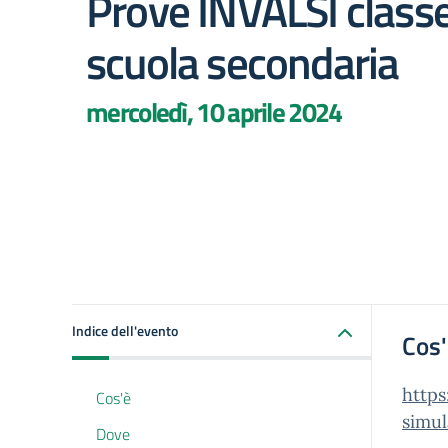
Prove INVALSI classe
scuola secondaria
mercoledì, 10 aprile 2024
Indice dell'evento
Cos
https
Cos'è
simul
Dove