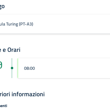
go
ula Turing (PT-A3)
 e Orari
0
08:00
riori informazioni
enti