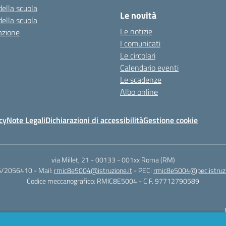
della scuola
Le novità
della scuola
Le notizie
azione
I comunicati
Le circolari
Calendario eventi
Le scadenze
Albo online
cy
Note Legali
Dichiarazioni di accessibilità
Gestione cookie
via Millet, 21 - 00133
-
001xx Roma (RM)
06/2056410
- Mail:
rmic8e5004@istruzione.it
- PEC:
rmic8e5004@pec.istruzi
Codice meccanografico: RMIC8E5004
- C.F. 97712790589
Sito w