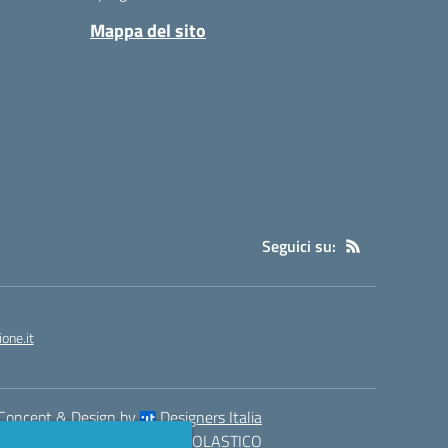
Mappa del sito
Seguici su:
one.it
Concept & Design by
Designers Italia
eb realizzato con CMS
SCUOLASTICO