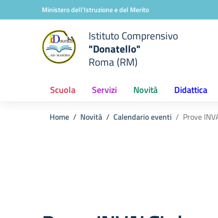
Vai ai contenuti
Vai al menu di navigazione
Vai al footer
Ministero dell'Istruzione e del Merito
Istituto Comprensivo
"Donatello"
Roma (RM)
Scuola
Servizi
Novità
Didattica
Home
Novità
Calendario eventi
Prove INVA