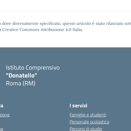
 dove diversamente specificato, questo articolo è stato rilasciato sot
a Creative Commons Attribuzione 4.0
Italia.
Istituto Comprensivo
"Donatello"
Roma (RM)
la
I servizi
zione
Famiglie e studenti
Personale scolastico
ne
Percorsi di studio