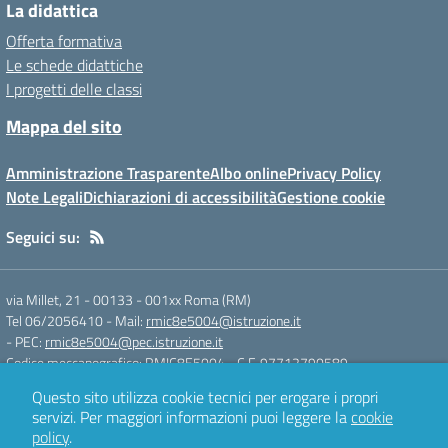
La didattica
Offerta formativa
Le schede didattiche
I progetti delle classi
Mappa del sito
Amministrazione Trasparente
Albo online
Privacy Policy
Note Legali
Dichiarazioni di accessibilità
Gestione cookie
Seguici su:
via Millet, 21 - 00133
-
001xx Roma (RM)
Tel 06/2056410
- Mail:
rmic8e5004@istruzione.it
- PEC:
rmic8e5004@pec.istruzione.it
Codice meccanografico: RMIC8E5004
- C.F. 97712790589
Questo sito utilizza cookie tecnici per erogare i propri
servizi.
Per maggiori informazioni puoi leggere la
cookie
Concept & Design by
Designers Italia
policy
.
Sito web realizzato con CMS
SCUOLASTICO