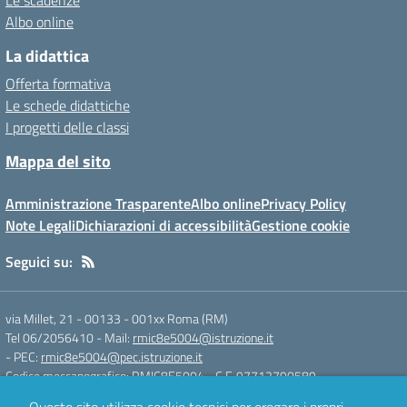
Le scadenze
Albo online
La didattica
Offerta formativa
Le schede didattiche
I progetti delle classi
Mappa del sito
Amministrazione Trasparente
Albo online
Privacy Policy
Note Legali
Dichiarazioni di accessibilità
Gestione cookie
Seguici su:
via Millet, 21 - 00133
-
001xx Roma (RM)
Tel 06/2056410
- Mail:
rmic8e5004@istruzione.it
- PEC:
rmic8e5004@pec.istruzione.it
Codice meccanografico: RMIC8E5004
- C.F. 97712790589