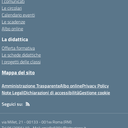
I comunicati
Le circolari
Calendario eventi
Le scadenze
Albo online
La didattica
Offerta formativa
Le schede didattiche
I progetti delle classi
Mappa del sito
Amministrazione Trasparente
Albo online
Privacy Policy
Note Legali
Dichiarazioni di accessibilità
Gestione cookie
Seguici su:
via Millet, 21 - 00133
-
001xx Roma (RM)
Tel 06/2056410
- Mail:
rmic8e5004@istruzione.it