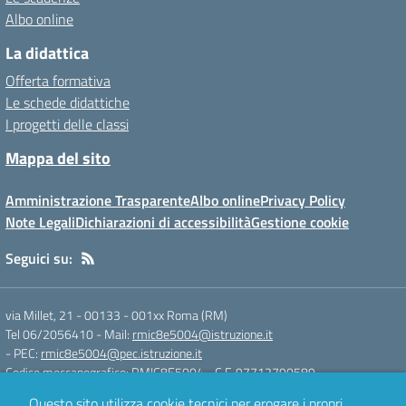
Albo online
La didattica
Offerta formativa
Le schede didattiche
I progetti delle classi
Mappa del sito
Amministrazione Trasparente
Albo online
Privacy Policy
Note Legali
Dichiarazioni di accessibilità
Gestione cookie
Seguici su:
via Millet, 21 - 00133
-
001xx Roma (RM)
Tel 06/2056410
- Mail:
rmic8e5004@istruzione.it
- PEC:
rmic8e5004@pec.istruzione.it
Codice meccanografico: RMIC8E5004
- C.F. 97712790589
Questo sito utilizza cookie tecnici per erogare i propri