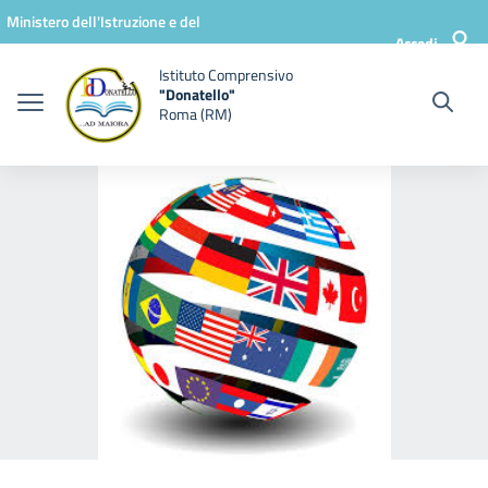
Vai ai contenuti
Vai al menu di navigazione
Vai al footer
Ministero dell'Istruzione e del
Accedi
Merito
Istituto Comprensivo
"Donatello"
Roma (RM)