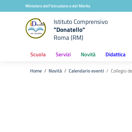
Vai ai contenuti
Vai al menu di navigazione
Vai al footer
Ministero dell'Istruzione e del Merito
Istituto Comprensivo
"Donatello"
Roma (RM)
Scuola
Servizi
Novità
Didattica
Home
Novità
Calendario eventi
Collegio d