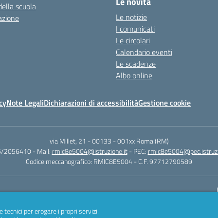
Le novità
della scuola
Le notizie
azione
I comunicati
Le circolari
Calendario eventi
Le scadenze
Albo online
cy
Note Legali
Dichiarazioni di accessibilità
Gestione cookie
via Millet, 21 - 00133
-
001xx Roma (RM)
06/2056410
- Mail:
rmic8e5004@istruzione.it
- PEC:
rmic8e5004@pec.istruzi
Codice meccanografico: RMIC8E5004
- C.F. 97712790589
Sito w
e tecnici per erogare i propri servizi.