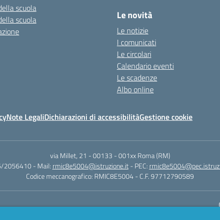
della scuola
Le novità
della scuola
Le notizie
azione
I comunicati
Le circolari
Calendario eventi
Le scadenze
Albo online
cy
Note Legali
Dichiarazioni di accessibilità
Gestione cookie
via Millet, 21 - 00133
-
001xx Roma (RM)
06/2056410
- Mail:
rmic8e5004@istruzione.it
- PEC:
rmic8e5004@pec.istruzi
Codice meccanografico: RMIC8E5004
- C.F. 97712790589
Sito w