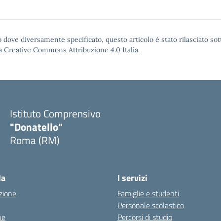
 dove diversamente specificato, questo articolo è stato rilasciato sot
a Creative Commons Attribuzione 4.0
Italia.
Istituto Comprensivo
"Donatello"
Roma (RM)
la
I servizi
zione
Famiglie e studenti
Personale scolastico
ne
Percorsi di studio