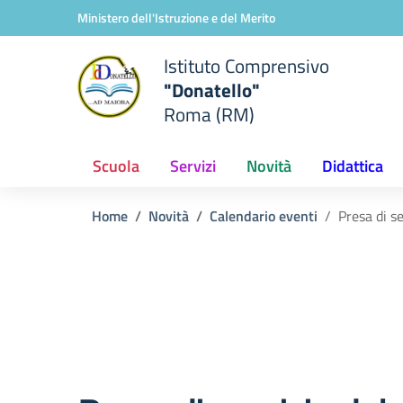
Vai ai contenuti
Vai al menu di navigazione
Vai al footer
Ministero dell'Istruzione e del Merito
Istituto Comprensivo
"Donatello"
Roma (RM)
Scuola
Servizi
Novità
Didattica
Home
Novità
Calendario eventi
Presa di se