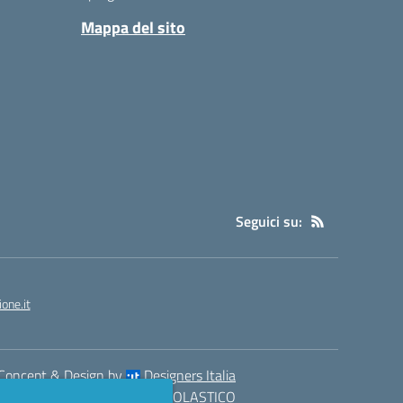
Mappa del sito
Seguici su:
one.it
Concept & Design by
Designers Italia
eb realizzato con CMS
SCUOLASTICO