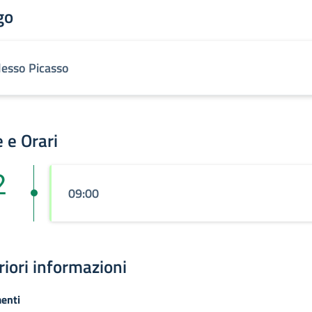
go
lesso Picasso
 e Orari
2
09:00
riori informazioni
enti