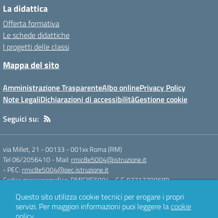
La didattica
Offerta formativa
Le schede didattiche
I progetti delle classi
Mappa del sito
Amministrazione Trasparente
Albo online
Privacy Policy
Note Legali
Dichiarazioni di accessibilità
Gestione cookie
Seguici su:
via Millet, 21 - 00133
-
001xx Roma (RM)
Tel 06/2056410
- Mail:
rmic8e5004@istruzione.it
- PEC:
rmic8e5004@pec.istruzione.it
Codice meccanografico: RMIC8E5004
- C.F. 97712790589
Questo sito utilizza cookie tecnici per erogare i propri
servizi.
Per maggiori informazioni puoi leggere la
cookie
Concept & Design by
Designers Italia
policy
.