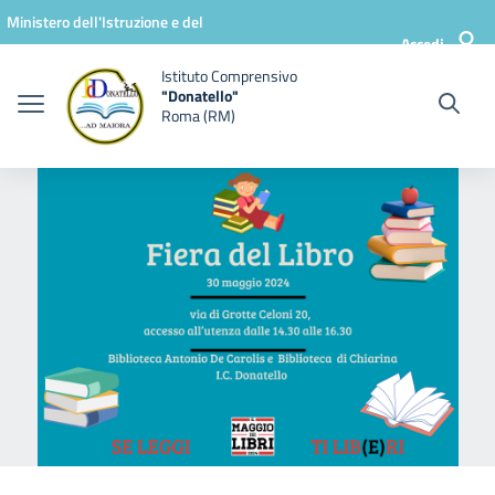
Vai ai contenuti
Vai al menu di navigazione
Vai al footer
Ministero dell'Istruzione e del
Accedi
Merito
Istituto Comprensivo
"Donatello"
Roma (RM)