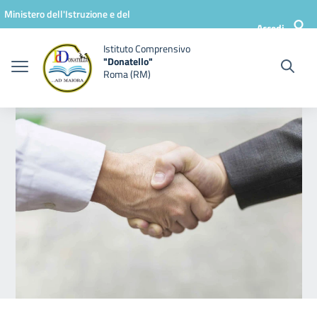
Vai ai contenuti
Vai al menu di navigazione
Vai al footer
Ministero dell'Istruzione e del
Accedi
Merito
Istituto Comprensivo
"Donatello"
Roma (RM)